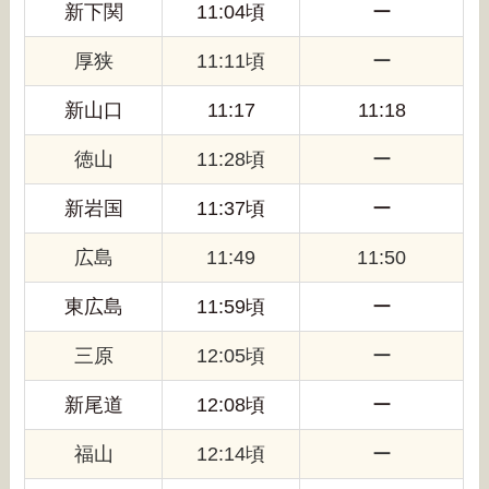
新下関
11:04頃
ー
厚狭
11:11頃
ー
新山口
11:17
11:18
徳山
11:28頃
ー
新岩国
11:37頃
ー
広島
11:49
11:50
東広島
11:59頃
ー
三原
12:05頃
ー
新尾道
12:08頃
ー
福山
12:14頃
ー