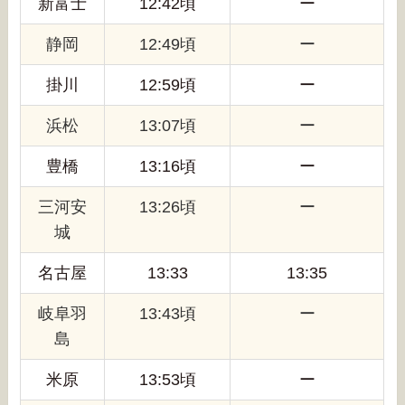
新富士
12:42頃
ー
静岡
12:49頃
ー
掛川
12:59頃
ー
浜松
13:07頃
ー
豊橋
13:16頃
ー
三河安
13:26頃
ー
城
名古屋
13:33
13:35
岐阜羽
13:43頃
ー
島
米原
13:53頃
ー