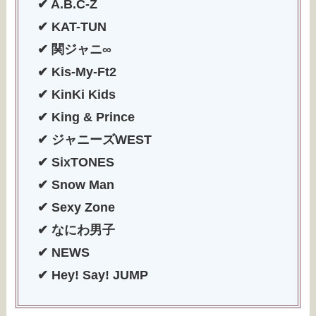
✔︎ A.B.C-Z
✔︎ KAT-TUN
✔︎ 関ジャニ∞
✔︎ Kis-My-Ft2
✔︎ KinKi Kids
✔︎ King & Prince
✔︎ ジャニーズWEST
✔︎ SixTONES
✔︎ Snow Man
✔︎ Sexy Zone
✔︎ なにわ男子
✔︎ NEWS
✔︎ Hey! Say! JUMP