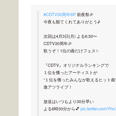
#CDTV30周年SP
前夜祭🎉
今夜も観てくれてありがとう♪
次回は4月3日(月) よる6:30〜
CDTV30周年🎉
歌うぞ！1位の曲だけフェス✨
『CDTV』オリジナルランキングで
１位を獲ったアーティストが
“１位を獲ったみんなが歌えるヒット曲
激アツライブ！
放送はいつもより30分早い
よる6時30分から💕
pic.twitter.com/Y