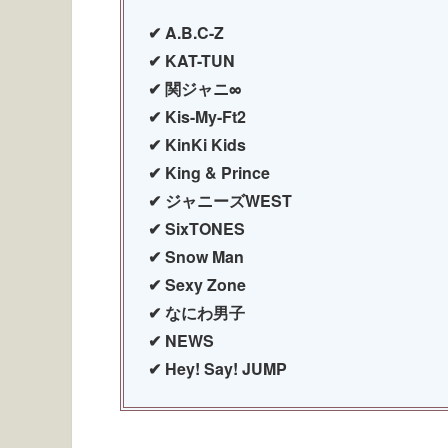
✔︎ A.B.C-Z
✔︎ KAT-TUN
✔︎ 関ジャニ∞
✔︎ Kis-My-Ft2
✔︎ KinKi Kids
✔︎ King & Prince
✔︎ ジャニーズWEST
✔︎ SixTONES
✔︎ Snow Man
✔︎ Sexy Zone
✔︎ なにわ男子
✔︎ NEWS
✔︎ Hey! Say! JUMP