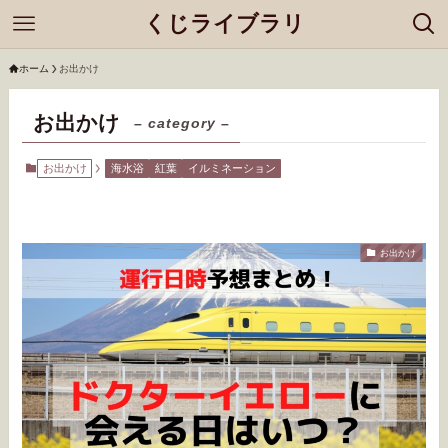
くじライブラリ
ホーム
お出かけ
お出かけ
– category –
お出かけ
海水浴
紅葉
イルミネーション
お出かけ